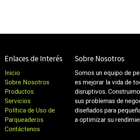
Enlaces de Interés
Sobre Nosotros
Inicio
Somos un equipo de pe
Sobre Nosotros
es mejorar la vida de t
Productos
disruptivos. Construim
Servicios
sus problemas de negoc
Política de Uso de
diseñados para pequeñ
Parqueaderos
a optimizar su rendimie
Contáctenos